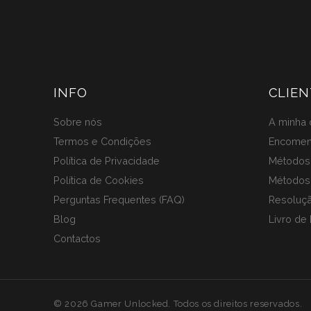
era:
é:
99,90 €.
89,90 €.
INFO
CLIEN
Sobre nós
A minha 
Termos e Condições
Encome
Política de Privacidade
Métodos 
Política de Cookies
Métodos
Perguntas Frequentes (FAQ)
Resoluçã
Blog
Livro de
Contactos
© 2026 Gamer Unlocked. Todos os direitos reservados.