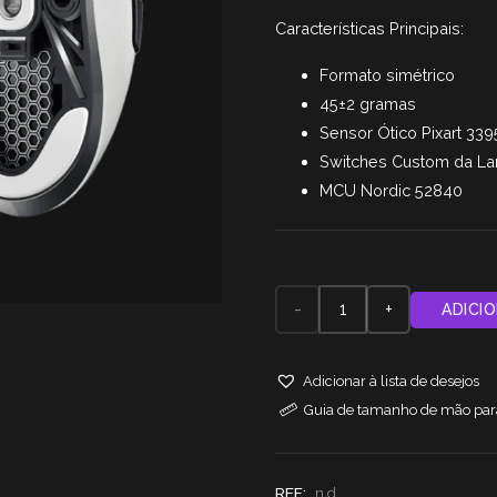
original
a
Características Principais:
era:
é:
99,90 €.
8
Formato simétrico
45±2 gramas
Sensor Ótico Pixart 339
Switches Custom da L
MCU Nordic 52840
Quantidade
ADICI
de
Adicionar à lista de desejos
Rato
Guia de tamanho de mão para
Gaming
Wireless
REF:
n.d.