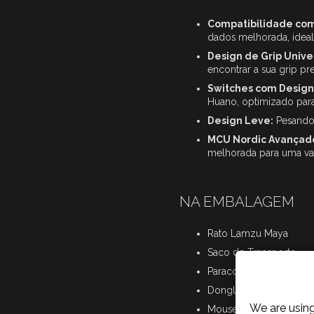
Compatibilidade co
dados melhorada, ideal
Design de Grip Unive
encontrar a sua grip pre
Switches com Design
Huano, optimizado para 
Design Leve:
Pesando 
MCU Nordic Avançad
melhorada para uma va
NA EMBALAGEM
Rato Lamzu Maya
Saco de Transporte
Paracord USB Tipo-C
Cookies P
Dongle USB
We are using
Mouse Feets em PTFE