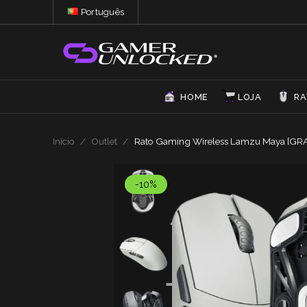
Português
HOME
LOJA
RA
Início
/
Outlet
/
Rato Gaming Wireless Lamzu Maya [GR
-10%