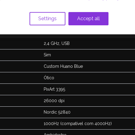
Settings
Accept all
2,4 GHz, USB
Sim
Custom Huano Blue
Ótico
PixArt 3395
26000 dpi
Nordic 52840
1000Hz (compatível com 4000Hz)
Ambidestro