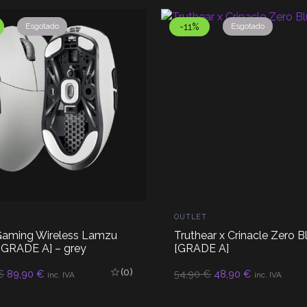
Esgotado
-11%
Esgotado
OUTLET
Gaming Wireless Lamzu
Truthear x Crinacle Zero B
[GRADE A] – grey
[GRADE A]
(0)
O
O
O
O
€
89,90
€
54,90
€
48,90
€
LER MAIS
LER MAIS
inc. IVA
inc. IVA
preço
preço
preço
preço
original
atual
original
atual