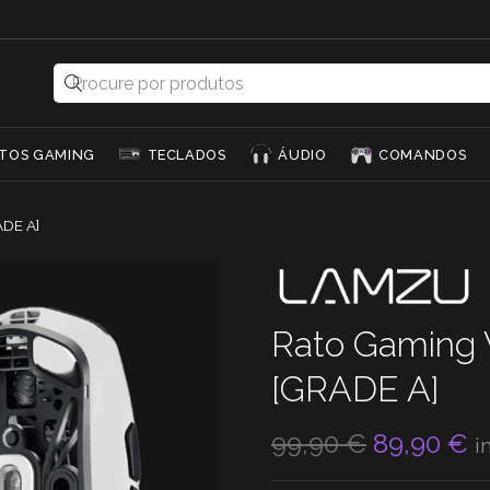
TOS GAMING
TECLADOS
ÁUDIO
COMANDOS
ADE A]
Rato Gaming 
[GRADE A]
O
O
99,90
€
89,90
€
i
preço
p