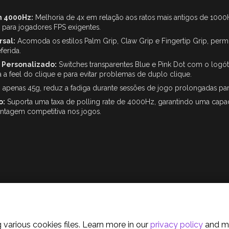
m 4000Hz:
Melhoria de 4x em relação aos ratos mais antigos de 1000
 para jogadores FPS exigentes.
rsal:
Acomoda os estilos Palm Grip, Claw Grip e Fingertip Grip, permi
ferida.
 Personalizado:
Switches transparentes Blue e Pink Dot com o logó
a feel do clique e para evitar problemas de duplo clique.
apenas 45g, reduz a fadiga durante sessões de jogo prolongadas par
o:
Suporta uma taxa de polling rate de 4000Hz, garantindo uma capa
ntagem competitiva nos jogos.
olicy
 various cookies files. Learn more in our
privacy policy
and m