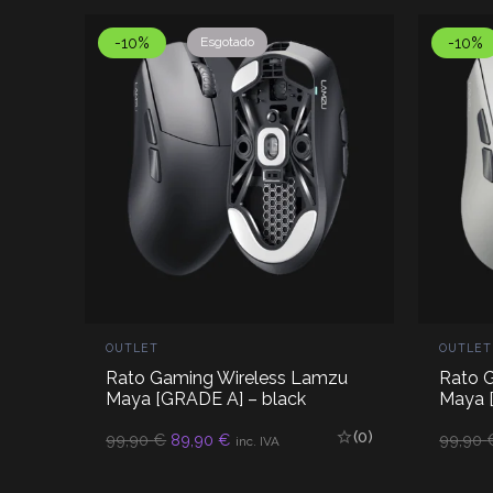
-10%
Esgotado
-10%
OUTLET
OUTLET
Rato Gaming Wireless Lamzu
Rato 
Maya [GRADE A] – black
Maya 
(0)
O
O
99,90
€
89,90
€
99,90
LER MAIS
inc. IVA
preço
preço
original
atual