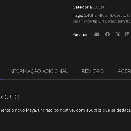
Categoria:
Outlet
Lamzu
Tags:
2.4Ghz
,
4k
,
ambidestro
,
l
Maya
para Fingertip Grip
,
Rato sem fio
[GRADE
Partilhar:
A]
INFORMAÇÃO ADICIONAL
REVIEWS
ACER
RODUTO
mente o novo Maya, um rato compatível com 4000Hz que se destaca