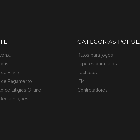
era:
é:
era:
é:
99,90 €.
89,90 €.
54,90 €.
48,90 €.
TE
CATEGORIAS POPUL
conta
Ratos para jogos
ndas
Tapetes para ratos
de Envio
Teclados
 de Pagamento
IEM
o de Litígios Online
Controladores
 Reclamações