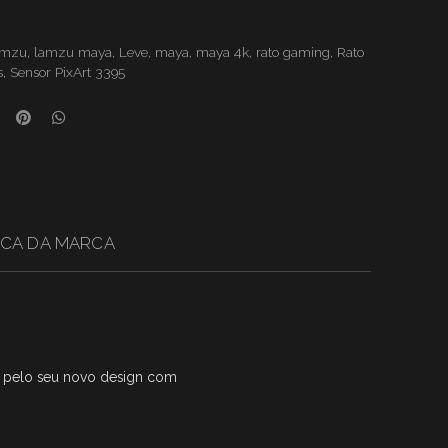
amzu
,
lamzu maya
,
Leve
,
maya
,
maya 4k
,
rato gaming
,
Rato
s
,
Sensor PixArt 3395
CA DA MARCA
 pelo seu novo design com