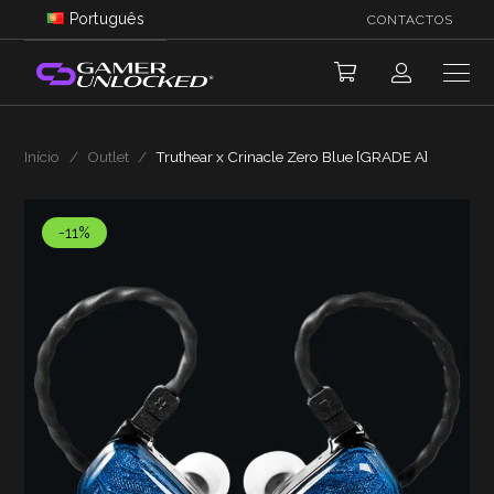
Português
CONTACTOS
Início
/
Outlet
/
Truthear x Crinacle Zero Blue [GRADE A]
-11%