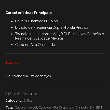
preço
preço
original
atual
Características Principais:
era:
é:
54,90 €.
48,90 €.
Drivers Dinâmicos Duplos
Divisão de Frequência Dupla Híbrida Precisa
Tecnologia de Impressão 3D DLP de Nova Geração e
Resina de Qualidade Médica
Cabo de Alta Qualidade
Esgotado
Adicionar à lista de desejos
REF:
OUT-TE001-01
Categoria:
Outlet
Tags:
Cabo amovível
,
Cabo de Alta Qualidade
,
Crinacle IEM
,
IEM
,