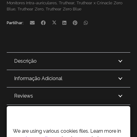
Monitores Intra-auriculares
,
Truthear
,
Truthear x Crinacle Zero
Blue
,
Truthear Zero
,
Truthear Zero Blue
Partilhar:
Descrição
Informação Adicional
Reviews
Acerca da Marca
Cookies Policy
We are using various cookies files. Learn more in