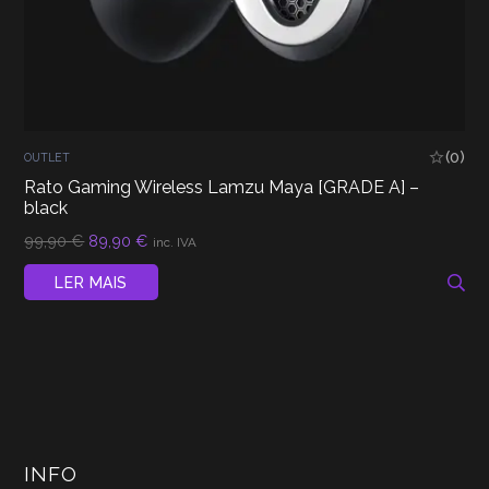
(0)
OUTLET
Rato Gaming Wireless Lamzu Maya [GRADE A] –
black
O
O
99,90
€
89,90
€
inc. IVA
preço
preço
original
atual
LER MAIS
era:
é:
99,90 €.
89,90 €.
INFO