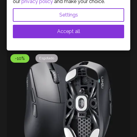
our
privacy policy
and make your choice.
Settings
Accept all
PRODUTOS RELACIONADOS
-10%
Esgotado