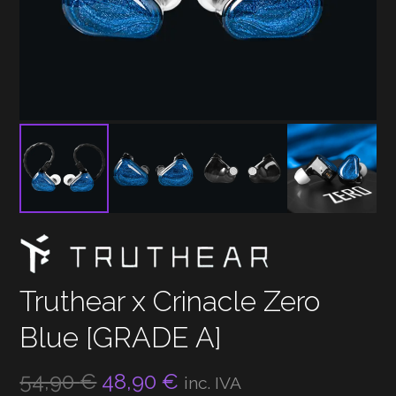
Truthear x Crinacle Zero
Blue [GRADE A]
O
O
54,90
€
48,90
€
inc. IVA