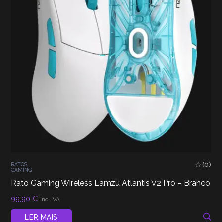
(0)
RATOS
GAMING
Rato Gaming Wireless Lamzu Atlantis V2 Pro – Branco
99,90
€
inc. IVA
LER MAIS