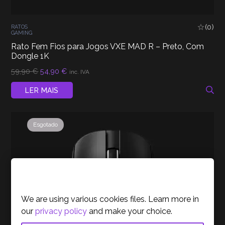
(0)
RATOS
GAMING
Rato Fem Fios para Jogos VXE MAD R – Preto, Com
Dongle 1K
O
O
59,90
€
54,90
€
inc. IVA
preço
preço
original
atual
LER MAIS
era:
é:
59,90 €.
54,90 €.
Esgotado
Cookies Policy
We are using various cookies files. Learn more in
our
privacy policy
and make your choice.