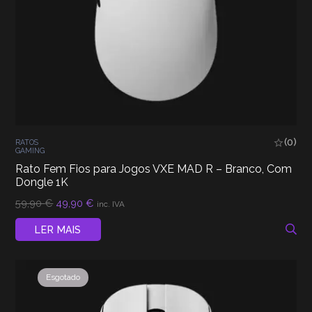
(0)
RATOS
GAMING
Rato Fem Fios para Jogos VXE MAD R – Branco, Com
Dongle 1K
O
O
59,90
€
49,90
€
inc. IVA
preço
preço
original
atual
LER MAIS
era:
é:
59,90 €.
49,90 €.
Esgotado