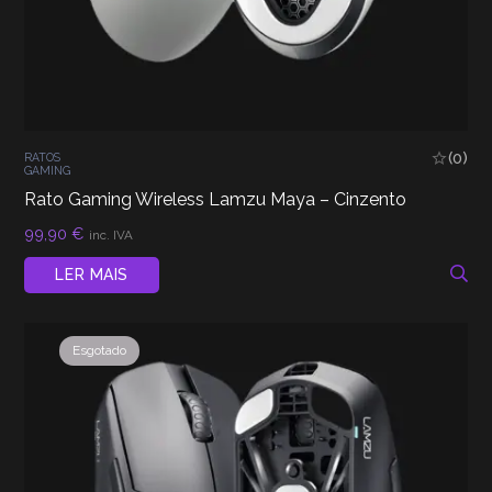
(0)
RATOS
GAMING
Rato Gaming Wireless Lamzu Maya – Cinzento
99,90
€
inc. IVA
LER MAIS
Esgotado