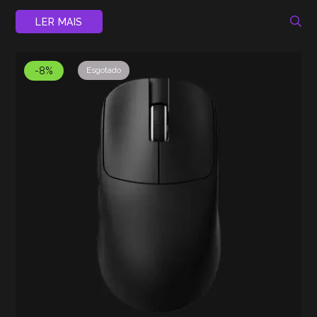
LER MAIS
-8%
Esgotado