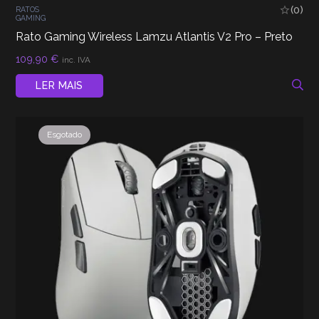
(0)
RATOS
GAMING
Rato Gaming Wireless Lamzu Atlantis V2 Pro – Preto
109,90
€
inc. IVA
LER MAIS
Esgotado