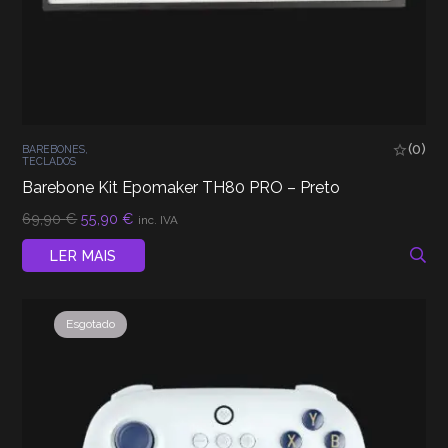
(0)
BAREBONES
,
TECLADOS
Barebone Kit Epomaker TH80 PRO – Preto
O
O
69,90
€
55,90
€
inc. IVA
preço
preço
original
atual
LER MAIS
era:
é:
69,90 €.
55,90 €.
Esgotado