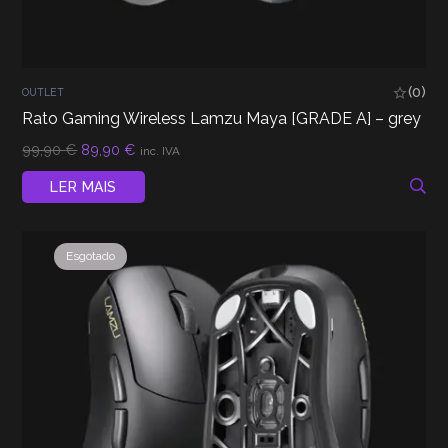
(0)
OUTLET
Rato Gaming Wireless Lamzu Maya [GRADE A] – grey
O
O
99,90
€
89,90
€
inc. IVA
preço
preço
original
atual
LER MAIS
era:
é:
99,90 €.
89,90 €.
Esgotado