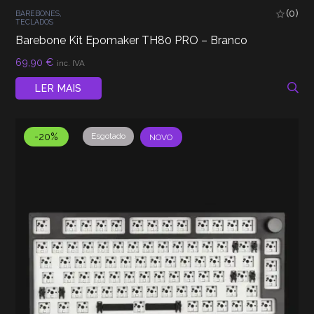
(0)
BAREBONES
,
TECLADOS
Barebone Kit Epomaker TH80 PRO – Branco
69,90
€
inc. IVA
LER MAIS
-20%
Esgotado
NOVO