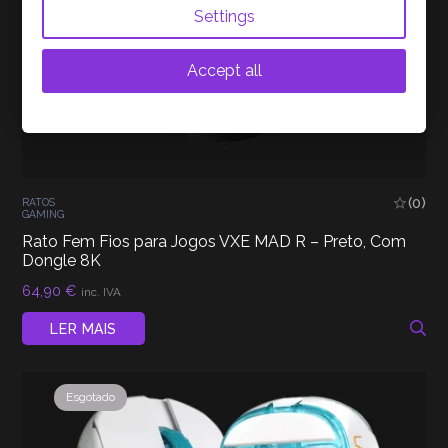
Settings
Accept all
(0)
RATOS
GAMING
Rato Fem Fios para Jogos VXE MAD R – Preto, Com
Dongle 8K
64,90
€
inc. IVA
LER MAIS
Esgotado