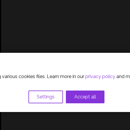
olicy
 various cookies files. Learn more in our
privacy policy
and m
Settings
Accept all