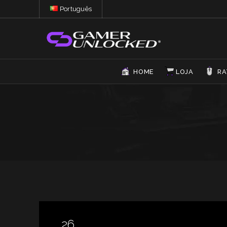
Português
HOME
LOJA
RA
26