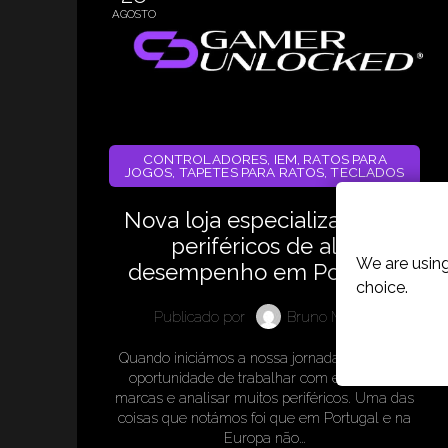
AGOSTO
CONTROLADORES
,
IEM
,
RATOS PARA
JOGOS
,
TAPETES PARA RATOS
,
TECLADOS
Cookies P
Nova loja especializada em
periféricos de alto
We are using
desempenho em Portugal
choice.
Publicado por
Bruno Morais
Quando iniciámos a nossa jornada, tivemos a
oportunidade de trabalhar com excelentes
marcas e analisar muitos periféricos. Uma das
coisas que notámos foi que em Portugal e na
Europa não…