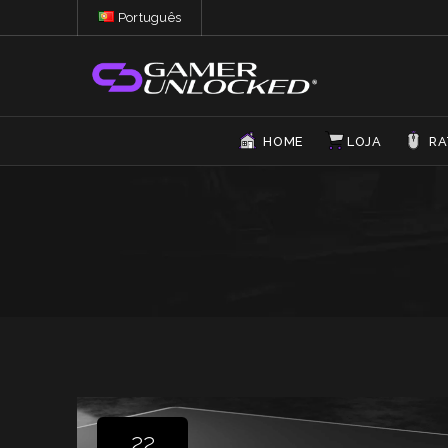
Português
HOME
LOJA
RA
22