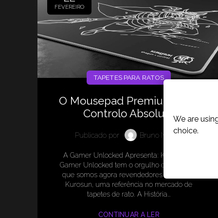
FEVEREIRO
TAPETES PARA RATOS
Cookies P
O Mousepad Premium para
Controlo Absoluto
We are using
choice.
Publicado por
Bruno Morais
A Gamer Unlocked Apresenta: Kurosun A
Gamer Unlocked tem o orgulho de anunciar
que somos agora revendedores oficiais da
Kurosun, uma referência no mercado de
tapetes de rato. A História…
CONTINUAR A LER