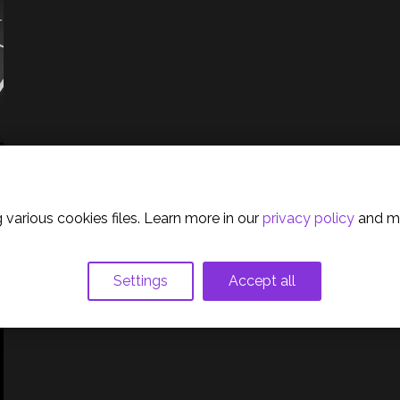
olicy
 various cookies files. Learn more in our
privacy policy
and m
Settings
Accept all