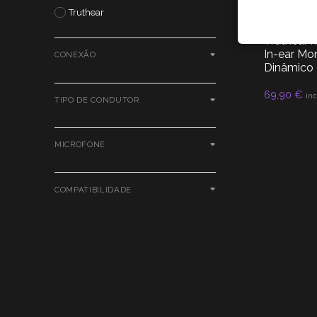
Truthear
AUDIO
,
IEM
Truthear x
In-ear Mo
CONEXÃO
Dinâmico
69,90
€
L
inc
TIPO DE CONDUTOR
MICROFONE
COMPATIBILIDADE