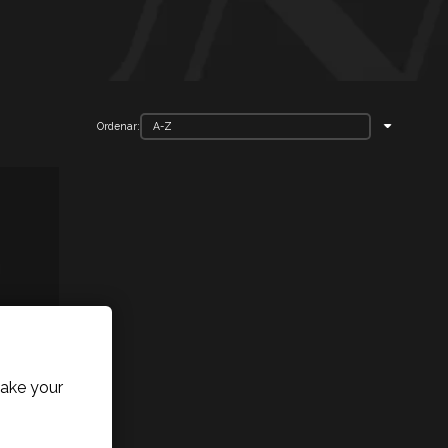
Ordenar:
ake your