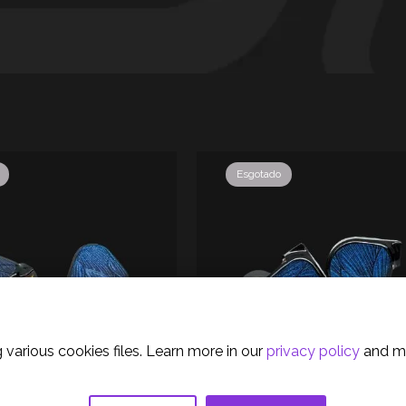
Esgotado
olicy
 various cookies files. Learn more in our
privacy policy
and m