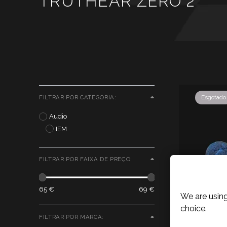
TRUTHEAR ZERO 2
Esgotado
FILTRAR POR CATEGORIA:
Audio
IEM
FILTRAR POR FAIXA DE PREÇO:
Cookies P
65 €
69 €
We are using
choice.
FILTRAR POR MARCA: