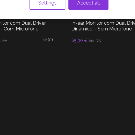
Settings
Accept all
AUDIO
,
IEM
 Crinacle Zero Blue 2 –
Truthear x Crinacle Zero Blue
nitor com Dual Driver
In-ear Monitor com Dual Dri
 – Com Microfone
Dinâmico – Sem Microfone
(0)
65,90
€
ER MAIS
LER MAIS
. IVA
inc. IVA