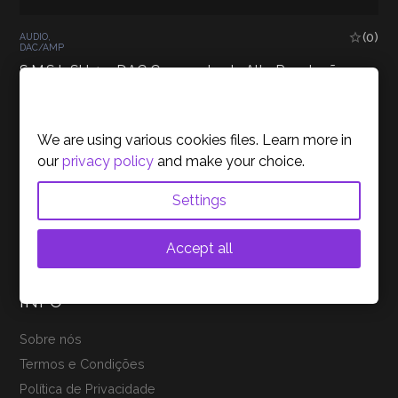
(0)
AUDIO
,
DAC/AMP
S.M.S.L SU-1 – DAC Compacto de Alta Resolução
Cookies Policy
85,90
€
inc. IVA
LER MAIS
We are using various cookies files. Learn more in
our
privacy policy
and make your choice.
Settings
Accept all
INFO
Sobre nós
Termos e Condições
Política de Privacidade