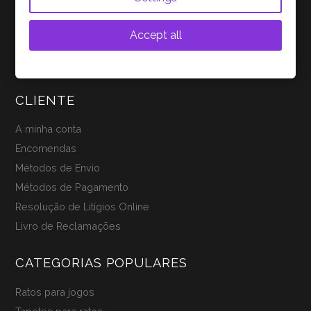
Política de Cookies
Perguntas Frequentes (FAQ)
Accept all
Blog
Contactos
CLIENTE
A minha conta
Encomendas
Métodos de Envio
Métodos de Pagamento
Resolução de Litígios Online
Livro de Reclamações
CATEGORIAS POPULARES
Ratos para jogos