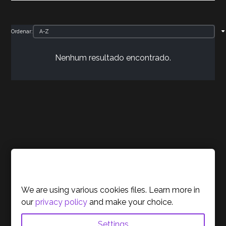
Ordenar:
Nenhum resultado encontrado.
INFO
Cookies Policy
Sobre nós
We are using various cookies files. Learn more in
our
privacy policy
and make your choice.
Termos e Condições
Política de Privacidade
Settings