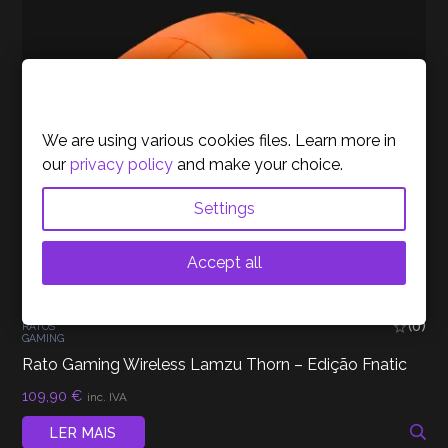
Cookies Policy
We are using various cookies files. Learn more in
our
privacy policy
and make your choice.
Settings
Accept all
(0)
RATOS
GAMING
Rato Gaming Wireless Lamzu Thorn – Edição Fnatic
109,90
€
inc. IVA
LER MAIS