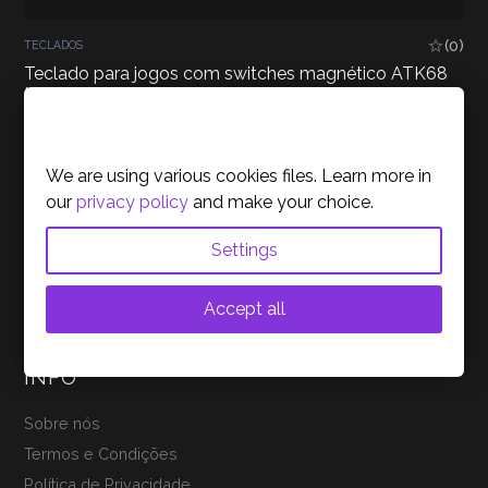
(0)
TECLADOS
Teclado para jogos com switches magnético ATK68
HE
Cookies Policy
129,90
€
inc. IVA
LER MAIS
We are using various cookies files. Learn more in
our
privacy policy
and make your choice.
Settings
Accept all
INFO
Sobre nós
Termos e Condições
Política de Privacidade