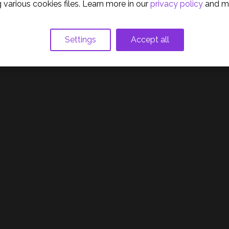
 various cookies files. Learn more in our
privacy policy
and m
N30 Pro USB Gamepad
Settings
Accept all
(0)
ER MAIS
. IVA