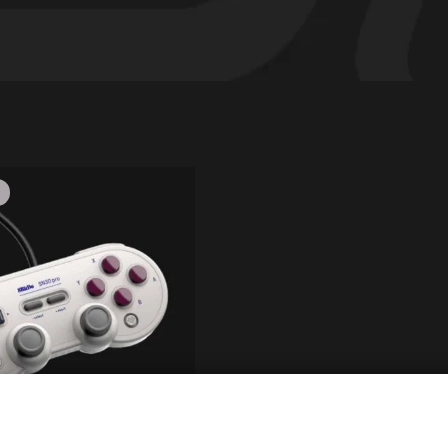
B
olicy