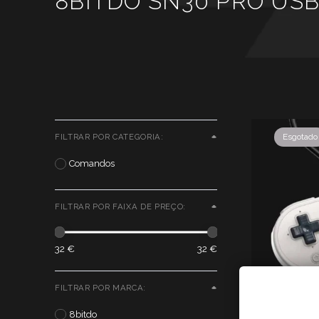
8BITDO SN30 PRO US
Esgotado
FILTRAR POR CATEGORIA:
Comandos
FILTRAR POR FAIXA DE PREÇO:
32 €
32 €
FILTRAR POR MARCA:
Cookies P
8bitdo