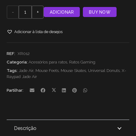
Quantidade
ADICIONAR
BUY NOW
de X-
Adicionar à lista de desejos
Raypad
Jade
REF:
XR012
Air
Categoria:
Acessórios para ratos
,
Ratos Gaming
Tags:
Jade Air
,
Mouse Feets
,
Mouse Skates
,
Universal Donuts
,
X-
Mouse
Raypad Jade Air
Feets
Partilhar:
-
Universal
Donuts
Descrição