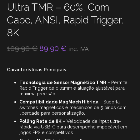
Ultra TMR – 60%, Com
Cabo, ANSI, Rapid Trigger,
8K
O
O
109,90
€
89,90
€
inc. IVA
preço
preço
original
atual
Características Principais:
era:
é:
109,90 €.
89,90 €.
Tecnologia de Sensor Magnético TMR
– Permite
Rapid Trigger de 0.01mm e atuação ajustável para
máxima precisão.
Compatibilidade MagMech Híbrida
– Suporta
switches magnéticos e mecânicos de 5 pinos com
liberdade para personalização.
Polling Rate de 8K
– Velocidade de input ultra-
rápida via USB-C para desempenho impecável em
jogos FPS e competitivos.