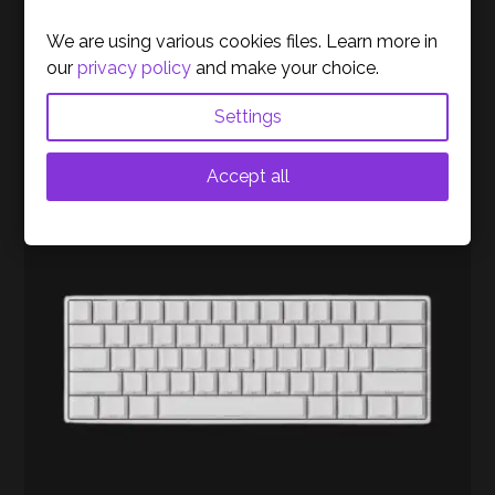
Windows & Mac – Preto
We are using various cookies files. Learn more in
29,90
€
inc. IVA
our
privacy policy
and make your choice.
LER MAIS
Settings
Esgotado
Accept all