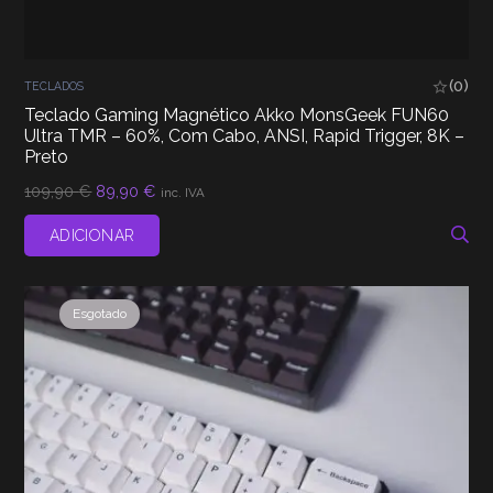
(0)
TECLADOS
Teclado Gaming Magnético Akko MonsGeek FUN60
Ultra TMR – 60%, Com Cabo, ANSI, Rapid Trigger, 8K –
Preto
O
O
109,90
€
89,90
€
inc. IVA
preço
preço
original
atual
ADICIONAR
era:
é:
109,90 €.
89,90 €.
Esgotado