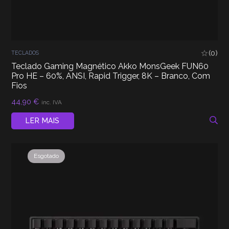
(0)
TECLADOS
Teclado Gaming Magnético Akko MonsGeek FUN60
Pro HE – 60%, ANSI, Rapid Trigger, 8K – Branco, Com
Fios
44,90
€
inc. IVA
LER MAIS
Esgotado