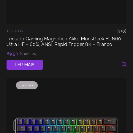
(0)
TECLADOS
Teclado Gaming Magnético Akko MonsGeek FUN60
Ultra HE – 60%, ANSI, Rapid Trigger, 8K – Branco
89,90
€
inc. IVA
LER MAIS
Esgotado