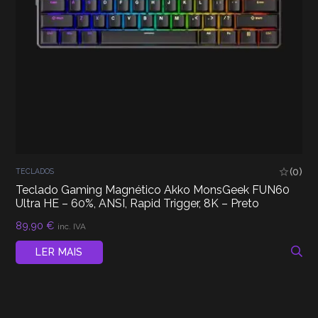
(0)
TECLADOS
Teclado Gaming Magnético Akko MonsGeek FUN60
Ultra HE – 60%, ANSI, Rapid Trigger, 8K – Preto
89,90
€
inc. IVA
LER MAIS