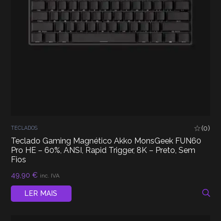
(0)
TECLADOS
Teclado Gaming Magnético Akko MonsGeek FUN60
Pro HE – 60%, ANSI, Rapid Trigger, 8K – Preto, Sem
Fios
49,90
€
inc. IVA
LER MAIS