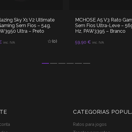
azing Sky X1 V2 Ultimate
MCHOSE A5 V3 Rato Gam
Gaming Sem Fios – 54g,
Sem Fios Ultra-Leve – 56
W3950 Ultra – Preto
Hz, PAW3395 – Branco
(0)
€
59,90
€
inc. IVA
inc. IVA
ADICIONAR
ADICIONAR
TE
CATEGORIAS POPUL
conta
Ratos para jogos