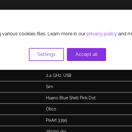
olicy
 various cookies files. Learn more in our
privacy policy
and m
Settings
Accept all
2,4 GHz, USB
Sim
Huano Blue Shell Pink Dot
Ótico
PixArt 3395
26000 dpi