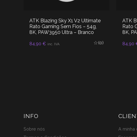
ATK Blazing Sky X1 V2 Ultimate
ATK Bl
em
Rato Gaming Sem Fios – 54g,
Rato 
50
8K, PAW3950 Ultra – Branco
8K, PA
(0)
84,90
€
84,90
inc. IVA
(0)
ADICIONAR
INFO
CLIEN
Sobre nós
A minha 