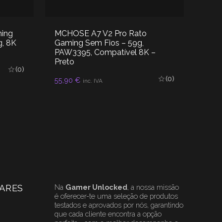
ing
MCHOSE A7 V2 Pro Rato
MCHO
g, 8K
Gaming Sem Fios – 59g,
Gami
PAW3395, Compatível 8K –
PAW
Preto
(0)
89,9
(0)
ADICIONAR
55,90
€
inc. IVA
ARES
Na
Gamer Unlocked
, a nossa missão
é oferecer-te uma seleção de produtos
testados e aprovados por nós, garantindo
que cada cliente encontra a opção