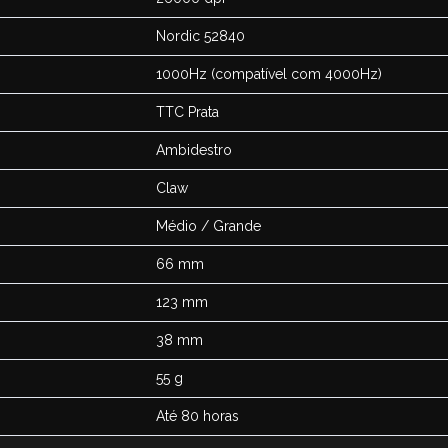
Nordic 52840
1000Hz (compatível com 4000Hz)
TTC Prata
Ambidestro
Claw
Médio / Grande
66 mm
123 mm
38 mm
55 g
Até 80 horas