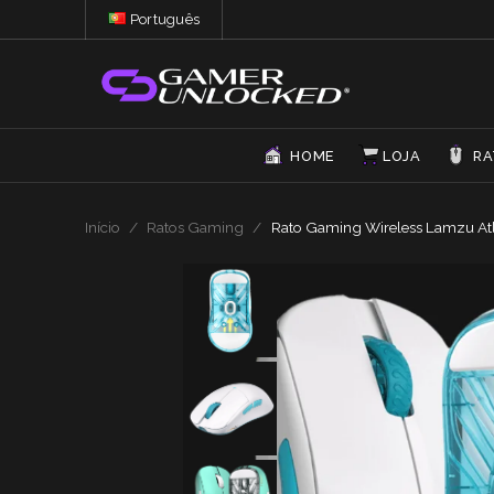
Português
HOME
LOJA
RA
Início
/
Ratos Gaming
/
Rato Gaming Wireless Lamzu Atl