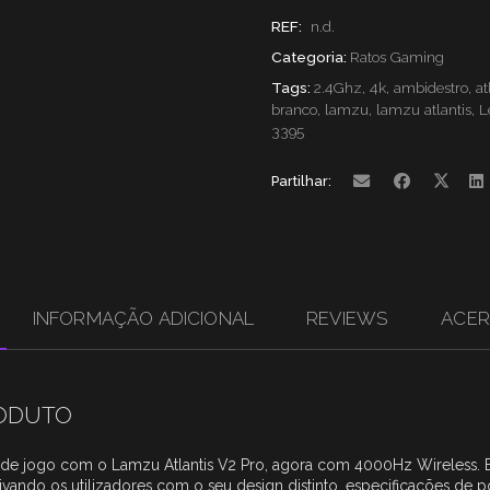
Wireless
REF:
n.d.
Categoria:
Ratos Gaming
Lamzu
Tags:
2.4Ghz
,
4k
,
ambidestro
,
at
Atlantis
branco
,
lamzu
,
lamzu atlantis
,
L
3395
V2
Partilhar:
Pro
INFORMAÇÃO ADICIONAL
REVIEWS
ACER
RODUTO
de jogo com o Lamzu Atlantis V2 Pro, agora com 4000Hz Wireless. E
vando os utilizadores com o seu design distinto, especificações de p