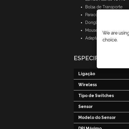
Bolsa de Transporte
Paracord Tipo-C
Cookies P
Dongle USB
Mouse Feets em PTFE
We are using
Adaptador
choice.
ESPECIFICAÇÕES
Ligação
Wireless
Tipo de Switches
Sensor
Modelo do Sensor
DPI Máximo