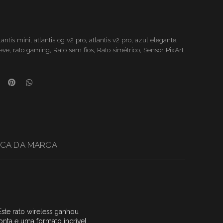
lantis mini
,
atlantis og v2 pro
,
atlantis v2 pro
,
azul elegante
,
eve
,
rato gaming
,
Rato sem fios
,
Rato simétrico
,
Sensor PixArt
CA DA MARCA
ste rato wireless ganhou
onta e uma formato incrível