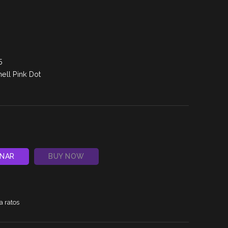
99,90 €
through
109,90 €
5
ell Pink Dot
ONAR
BUY NOW
 ratos