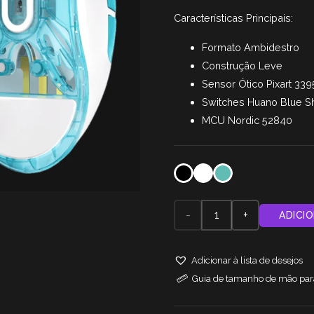
Características Principais:
Formato Ambidestro
Construção Leve
Sensor Ótico Pixart 339
Switches Huano Blue Sh
MCU Nordic 52840
Quantidade
ADICI
de
Adicionar à lista de desejos
Rato
Guia de tamanho de mão para
Gaming