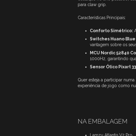
para claw grip.
Características Principais:
Conforto Simétrico:
A
Switches Huano Blue 
vantagem sobre os seus
MCU Nordic 52840 Co
1000Hz, garantindo qua
Sensor Ótico Pixart 33
Quer esteja a participar num
experiência de jogo como nu
NA EMBALAGEM
Lamzu Atlantis V2 Pro