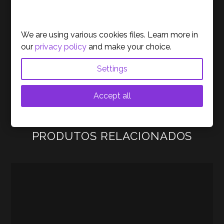
10mm
Cookies Policy
Reviews
We are using various cookies files. Learn more in
Acerca da Marca
our
privacy policy
and make your choice.
Settings
Accept all
PRODUTOS RELACIONADOS