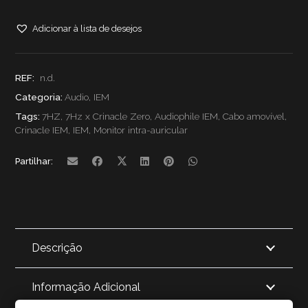
de
Adicionar à lista de desejos
7HZ
x
REF:
n.d.
Crinacle
Categoria:
Audio
,
IEM
Tags:
7HZ
,
7Hz x Crinacle Zero
,
Audiophile IEM
,
Cabo amovível
,
Zero
Crinacle IEM
,
IEM
,
Monitor intra-auricular
2 –
Partilhar:
IEM
com
Driver
Descrição
Dinâmico
de
Informação Adicional