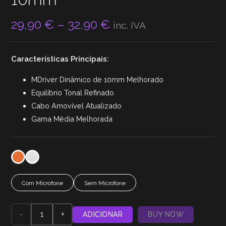
Price
29,90
€
–
32,90
€
inc. IVA
range:
29,90 €
Características Principais:
through
32,90 €
MDriver Dinâmico de 10mm Melhorado
Equilíbrio Tonal Refinado
Cabo Amovível Atualizado
Gama Média Melhorada
Com Microfone
Sem Microfone
Quantidade
ADICIONAR
BUY NOW