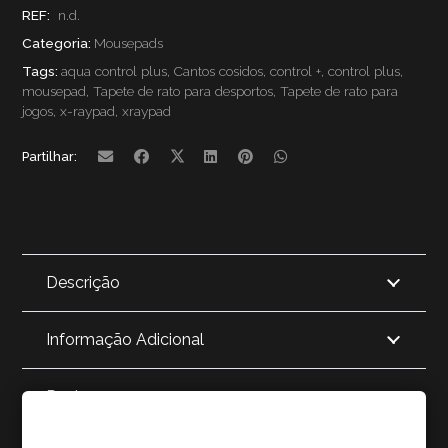
REF:
n.d.
raypad
Categoria:
Mousepads
Tags:
aqua control plus
,
Cantos cosidos
,
control +
,
control plus
,
Aqua
mousepad
,
Tapete de rato para desportos
,
Tapete de rato para
jogos
,
x-raypad
,
xraypad
Control
Plus
Partilhar:
Descrição
Informação Adicional
Reviews
Cookies Policy