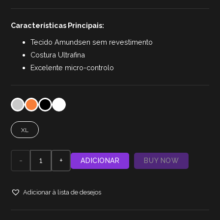
range:
19,90 €
Características Principais:
through
29,90 €
Tecido Amundsen sem revestimento
Costura Ultrafina
Excelente micro-controlo
XL
Quantidade
ADICIONAR
BUY NOW
de
Adicionar à lista de desejos
Mousepad
X-