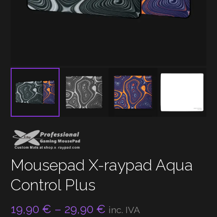
Mousepad X-raypad Aqua
Control Plus
Price
19,90
€
–
29,90
€
inc. IVA